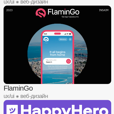
Carflex
бренд & веб-дизайн ⁕ ux/ui
Luxe Retail
ux/ui ⁕ корпоративный сайт