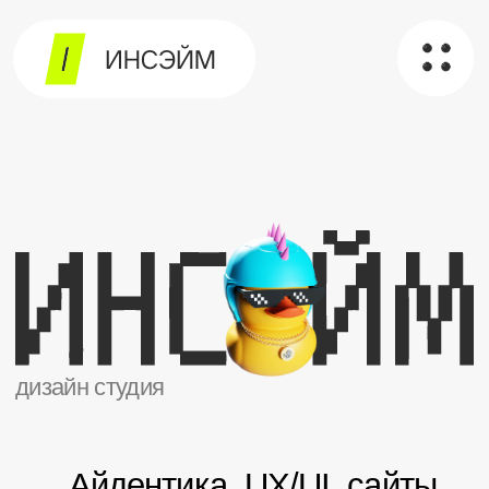
дизайн студия
Айдентика, UX/UI, сайты
и запуск MVP для IT