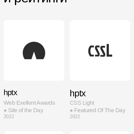
Входим в топ
30
разработчиков на Tilda
в России в 2022 году
ratingruneta.ru
21
место
разработчиков на
WordPress в России
в 2022 году
ratingruneta.ru