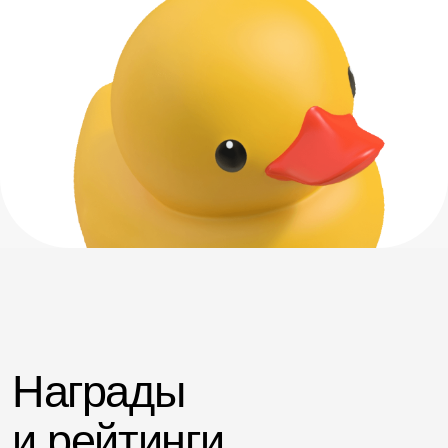
Hey Mam
Tapobit
Made on Tilda
Designrush
⁕ Site of the Day
⁕ Site of the Day
2022
2023