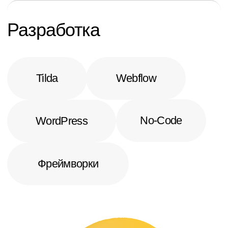
hptx
hptx
Web Exellent Awards
CSS Light
⁕ Site of the Day
⁕ Featured Of The Day
2022
2022
hptx
hptx
Design Nominees
Made on Tilda
⁕ Site of the Day
⁕ Site of the Day
2022
2022