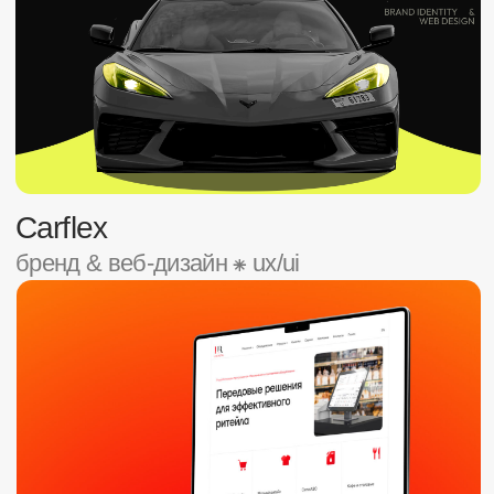
Tapobit
ux
/ui ⁕
веб-приложение
Свободный Университет
ux/ui ⁕ wordpress
⁕ корпоративный сайт
посмотреть все