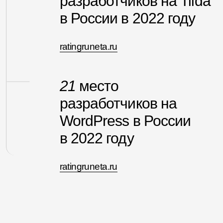
листайте→
У вас есть проект?
Напишите на
hello@insaim.ru
или в
telegram