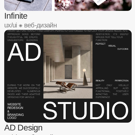
FlaminGo
ux/ui ⁕ веб-дизайн
Happy Hero
ux/ui ⁕ мобильное приложение