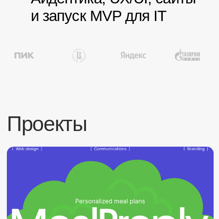
Проекты
MealPreply
бренд & веб-дизайн ⁕ мобильное
приложение