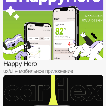
HPTX
веб-дизайн ⁕ лендинг