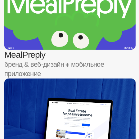
Renty
ux/ui ⁕ бренд & веб-дизайн
Infinite
ux/ui ⁕ веб-дизайн