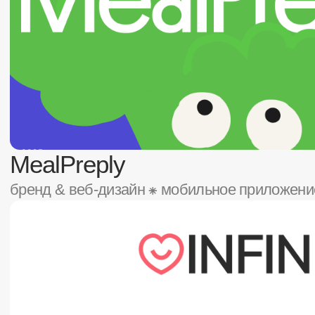
Infinite
ux/ui ⁕ веб-дизайн