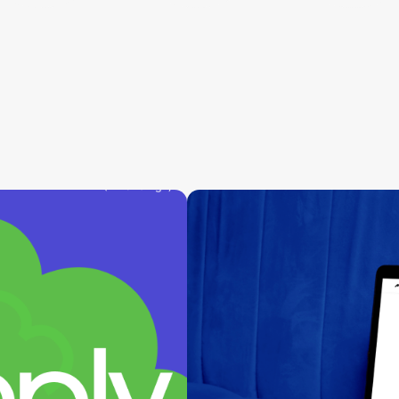
Renty
ux/ui ⁕ бренд & веб-дизайн