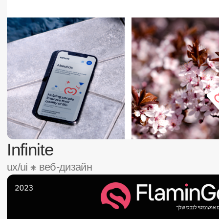
FlaminGo
ux/ui ⁕ веб-дизайн