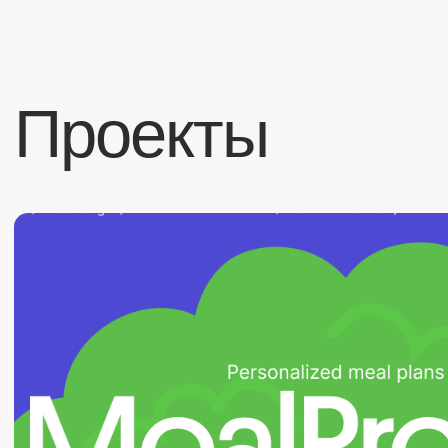
MealPreply
бренд & веб-дизайн ⁕ мобильное приложение