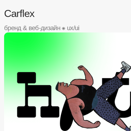
Свободный Университет
ux/ui ⁕ wordpress
⁕ корпоративный сайт
посмо
Что мы
Ди
умеем