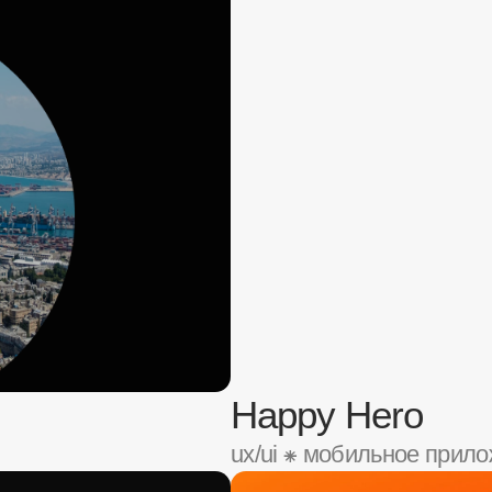
Luxe Retail
ux/ui ⁕ корпоративный сайт
Tapobit
ux
/ui ⁕
веб-приложение