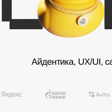
ентика, UX/UI, сайты и запуск MVP для