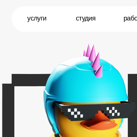
бриф
студия
работы
вакансии