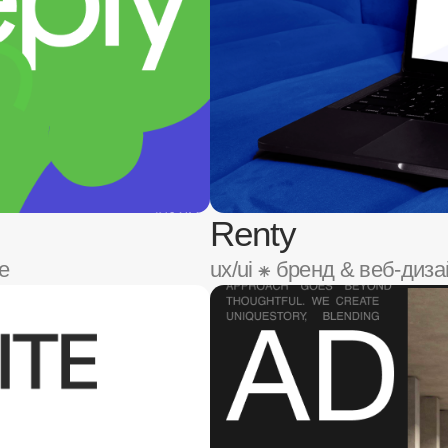
AD Design
ux/ui ⁕ веб-дизайн