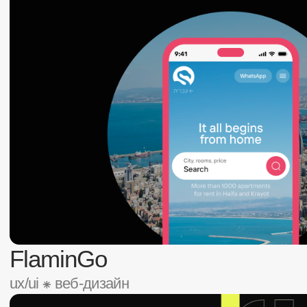
Carflex
бренд & веб-дизайн ⁕ ux/ui
HPTX