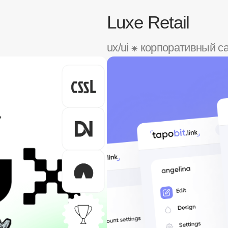
треть все
зайн