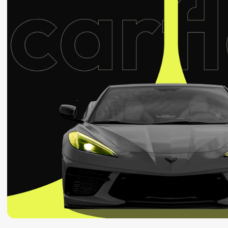
веб-дизайн ⁕ лендинг